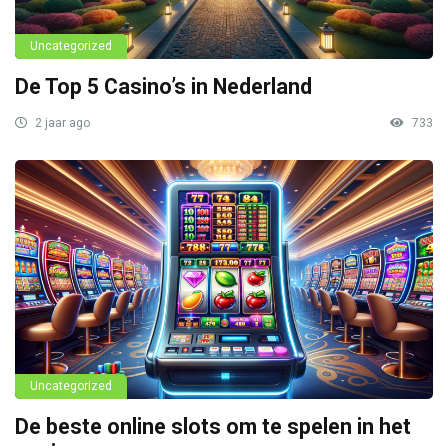
Uncategorized
De Top 5 Casino’s in Nederland
2 jaar ago
733
Uncategorized
De beste online slots om te spelen in het