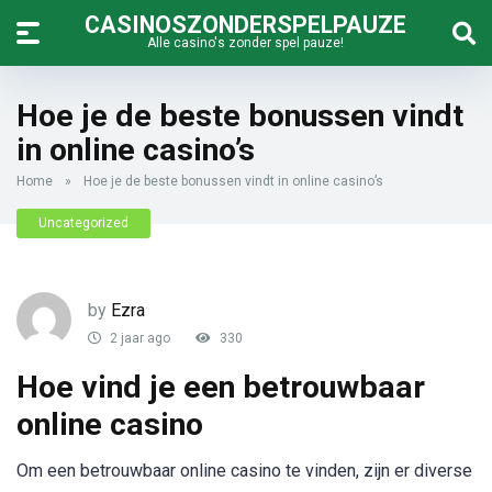
CASINOSZONDERSPELPAUZE
Alle casino's zonder spel pauze!
Hoe je de beste bonussen vindt
in online casino’s
Home
»
Hoe je de beste bonussen vindt in online casino’s
Uncategorized
by
Ezra
2 jaar ago
330
Hoe vind je een betrouwbaar
online casino
Om een betrouwbaar online casino te vinden, zijn er diverse