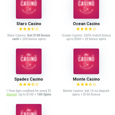
Stars Casino
Ocean Casino
Stars Casino:
Get $100 bonus
Ocean Casino: 200% match bonus
cash
+ 200 bonus spins
up to $500 + 20 bonus spins
Spades Casino
Monte Casino
1 Free Spin credited for every $1
Monte Casino: Get 10 no deposit
deposit
. Up to $100 +
100 Spins
spins + $100 Bonus