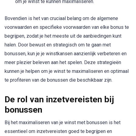
om je winst te kunnen maximaliseren.
Bovendien is het van cruciaal belang om de algemene
voorwaarden en specifieke voorwaarden van elke bonus te
begrijpen, zodat je het meeste uit de aanbiedingen kunt
halen. Door bewust en strategisch om te gaan met
bonussen, kun je je winstkansen aanzienlijk verbeteren en
meer plezier beleven aan het spelen. Deze strategieën
kunnen je helpen om je winst te maximaliseren en optimaal
te profiteren van de bonussen die beschikbaar zijn.
De rol van inzetvereisten bij
bonussen
Bij het maximaliseren van je winst met bonussen is het
essentieel om inzetvereisten goed te begrijpen en