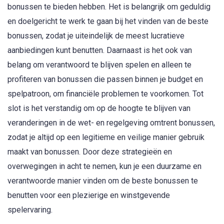
bonussen te bieden hebben. Het is belangrijk om geduldig
en doelgericht te werk te gaan bij het vinden van de beste
bonussen, zodat je uiteindelijk de meest lucratieve
aanbiedingen kunt benutten. Daarnaast is het ook van
belang om verantwoord te blijven spelen en alleen te
profiteren van bonussen die passen binnen je budget en
spelpatroon, om financiële problemen te voorkomen. Tot
slot is het verstandig om op de hoogte te blijven van
veranderingen in de wet- en regelgeving omtrent bonussen,
zodat je altijd op een legitieme en veilige manier gebruik
maakt van bonussen. Door deze strategieën en
overwegingen in acht te nemen, kun je een duurzame en
verantwoorde manier vinden om de beste bonussen te
benutten voor een plezierige en winstgevende
spelervaring.