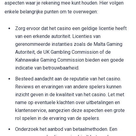
aspecten waar je rekening mee kunt houden. Hier volgen
enkele belangrijke punten om te overwegen:
Zorg ervoor dat het casino een geldige licentie heeft
van een erkende autoriteit. Licenties van
gerenommeerde instanties zoals de Malta Gaming
Autoriteit, de UK Gambling Commission of de
Kahnawake Gaming Commission bieden een goede
indicatie van betrouwbaarheid.
Besteed aandacht aan de reputatie van het casino.
Reviews en ervaringen van andere spelers kunnen
inzicht geven in de kwaliteit van het casino. Let met
name op eventuele klachten over uitbetalingen en
klantenservice, aangezien deze aspecten een grote
rol spelen in de ervaring van de spelers.
Onderzoek het aanbod van betaalmethoden. Een