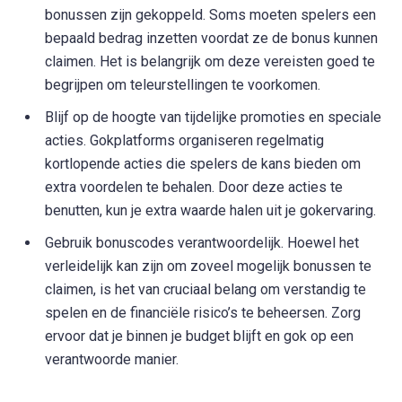
bonussen zijn gekoppeld. Soms moeten spelers een
bepaald bedrag inzetten voordat ze de bonus kunnen
claimen. Het is belangrijk om deze vereisten goed te
begrijpen om teleurstellingen te voorkomen.
Blijf op de hoogte van tijdelijke promoties en speciale
acties. Gokplatforms organiseren regelmatig
kortlopende acties die spelers de kans bieden om
extra voordelen te behalen. Door deze acties te
benutten, kun je extra waarde halen uit je gokervaring.
Gebruik bonuscodes verantwoordelijk. Hoewel het
verleidelijk kan zijn om zoveel mogelijk bonussen te
claimen, is het van cruciaal belang om verstandig te
spelen en de financiële risico’s te beheersen. Zorg
ervoor dat je binnen je budget blijft en gok op een
verantwoorde manier.