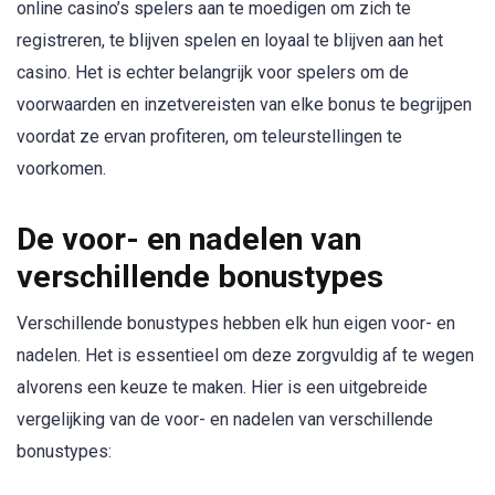
online casino’s spelers aan te moedigen om zich te
registreren, te blijven spelen en loyaal te blijven aan het
casino. Het is echter belangrijk voor spelers om de
voorwaarden en inzetvereisten van elke bonus te begrijpen
voordat ze ervan profiteren, om teleurstellingen te
voorkomen.
De voor- en nadelen van
verschillende bonustypes
Verschillende bonustypes hebben elk hun eigen voor- en
nadelen. Het is essentieel om deze zorgvuldig af te wegen
alvorens een keuze te maken. Hier is een uitgebreide
vergelijking van de voor- en nadelen van verschillende
bonustypes: